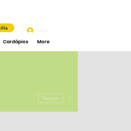
ília
Login
Cardápios
More
Mais ações
Seguir