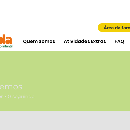
Área da fam
Quem Somos
Atividades Extras
FAQ
Lemos
or
0
seguindo